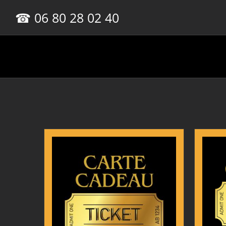
Passer
☎ 06 80 28 02 40
au
contenu