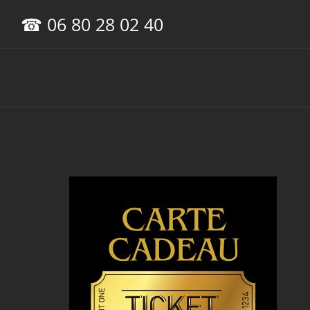
Passer
☎ 06 80 28 02 40
au
contenu