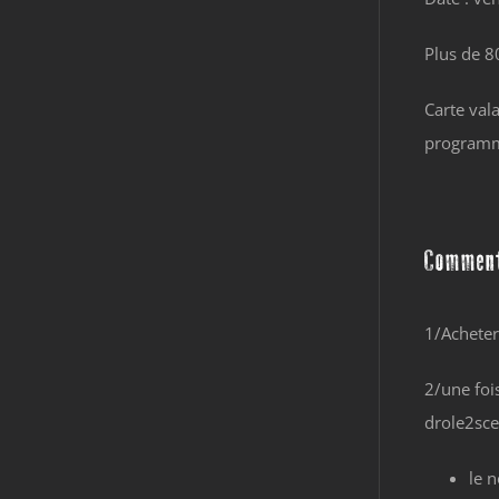
Plus de 8
Carte vala
programm
Commen
1/Acheter
2/une foi
drole2sce
le 