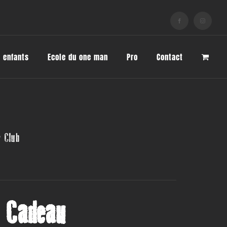
Facebook
Instagram
 enfants
Ecole du one man
Pro
Contact
y Club
 Cadeau