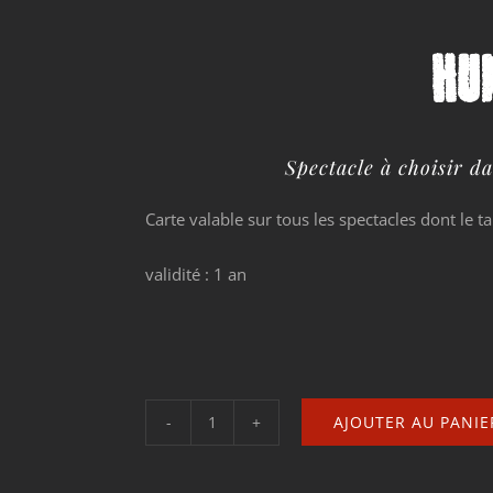
HU
Spectacle à choisir 
Carte valable sur tous les spectacles dont le ta
validité : 1 an
AJOUTER AU PANIE
quantité
de