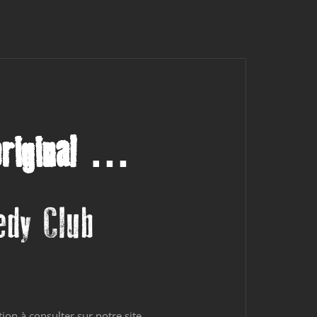
original …
edy Club
on à consulter sur notre site.