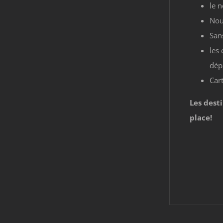
le 
Nou
San
les
dép
Car
Les dest
place!